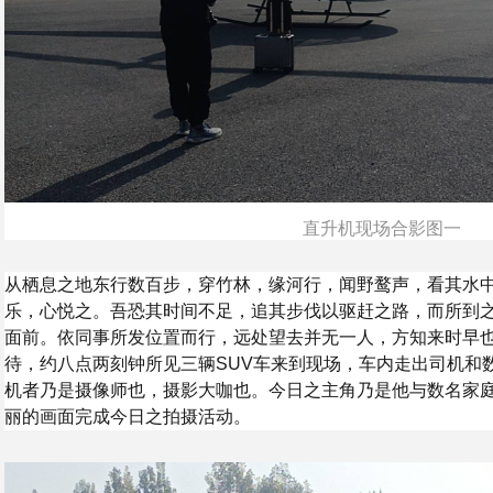
直升机现场合影图一
从栖息之地东行数百步，穿竹林，缘河行，闻野鹜声，看其水
乐，心悦之。吾恐其时间不足，追其步伐以驱赶之路，而所到
面前。依同事所发位置而行，远处望去并无一人，方知来时早
待，约八点两刻钟所见三辆SUV车来到现场，车内走出司机和
机者乃是摄像师也，摄影大咖也。今日之主角乃是他与数名家
丽的画面完成今日之拍摄活动。