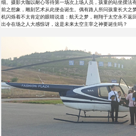
细。摄影大咖以耐心等待第一场次上场人员，孩童的站坐摆法
前之想象，雕刻艺术从此便会诞生。偶有路人所问孩童长大之
机闪烁着不太肯定的眼睛说道：航天之梦，翱翔于太空永不返
出令在场之人大感惊讶，这是未来太空主宰之神要诞生吗？