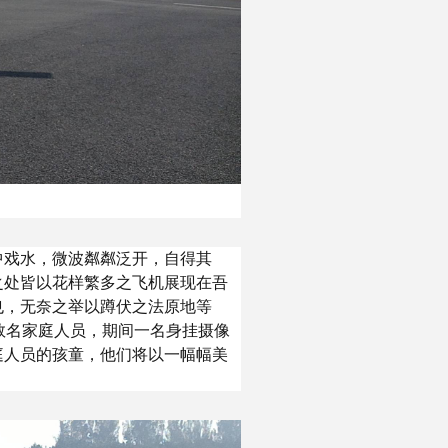
中戏水，微波粼粼泛开，自得其
之处皆以花样繁多之飞机展现在吾
也，无奈之举以蹲伏之法原地等
数名家庭人员，期间一名身挂摄像
庭人员的孩童，他们将以一幅幅美