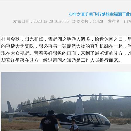
少年之直升机飞行梦想幸福源于此
发布日期：2023-12-20 16:26:35 浏览次数：11428 发
桂月金秋，阳光和煦，雪野湖之地游人诸多，恰逢休闲之日，
的容貌大为赞叹，想必再与一架庞然大物的直升机融在一起，
现在大众视野。带着美好想象的画面，来到了展览馆的艮方，
却安详坐落在艮方，经过询问才知乃是工作人员推行而来。