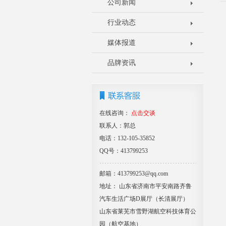
公司新闻
行业动态
媒体报道
品牌资讯
在线咨询：
点击交谈
联系人：郭总
电话：132-105-35852
QQ号：413799253
邮箱：413799253@qq.com
地址： 山东省济南市平安南路齐鲁
汽车生活广场D展厅（长清展厅）
山东省莱芜市雪野湖航空科技体育公
园（航空基地）