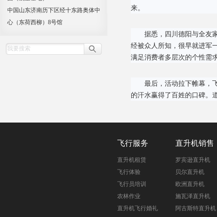
来。
中国山东济南历下区经十东路奥体中
心（东荷西柳）8号馆
据悉，四川德阳与全友
经被众人所知，很早就进军
满足消费者多层次的个性需
最后，活动拉下帷幕，
的汗水赢得了百姓的口碑。
飞行服务
直升机销售
直升机租赁
罗宾逊直升机
飞行体验
贝尔直升机
飞行员培训
欧洲直升机
农林作业
施瓦泽直升机
直升机飞行婚礼
阿古斯特直升机