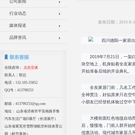
公司新闻
行业动态
发布日期：2019-8
媒体报道
品牌资讯
2019年7月21日，
块空地上，机身贴着全友家
在线咨询：
点击交谈
开始准备后续的开业典礼。
联系人：郭总
电话：132-105-35852
全友家居门前，几名工
QQ号：413799253
全神贯注，好似原来只在空
小朋友已经登机体验过空中
邮箱：413799253@qq.com
地址： 山东省济南市平安南路齐鲁
大楼前面红色地毯自动
汽车生活广场D展厅（长清展厅）
后，慢慢地，门前人群开始
山东省莱芜市雪野湖航空科技体育公
优惠活动。现代城市家居几
园（航空基地）