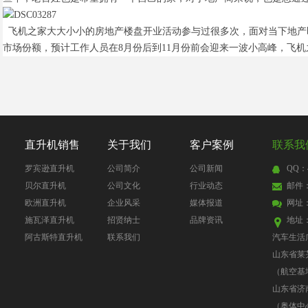
飞机之家大大小小的房地产楼盘开业活动参与过很多次，面对当下地产
市场份额，预计工作人员在8月份后到11月份前会迎来一波小高峰，飞
直升机销售
关于我们
客户案例
联系我
罗宾逊直升机
公司简介
公司新闻
QQ：4
贝尔直升机
公司文化
行业动态
邮件：4
欧洲直升机
企业风采
媒体报道
网址
施瓦泽直升机
招贤纳士
品牌资讯
地址
阿古斯特直升机
联系我们
汽车生活
山东省莱
（航空基
山东省济
（奥体中