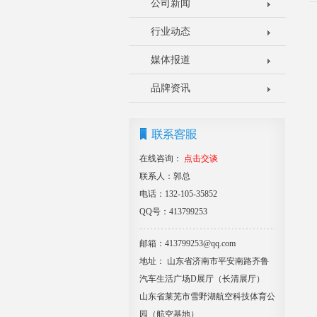
公司新闻
行业动态
媒体报道
品牌资讯
在线咨询：
点击交谈
联系人：郭总
电话：132-105-35852
QQ号：413799253
邮箱：413799253@qq.com
地址： 山东省济南市平安南路齐鲁
汽车生活广场D展厅（长清展厅）
山东省莱芜市雪野湖航空科技体育公
园（航空基地）