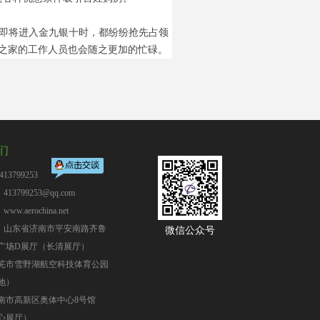
即将进入金九银十时，都纷纷抢先占领
机之家的工作人员也会随之更加的忙碌。
们
13799253
13799253@qq.com
：
www.aerochina.net
：山东省济南市平安南路齐鲁
微信公众号
广场D展厅（长清展厅）
芜市雪野湖航空科技体育公园
地）
南市高新区奥体中心8号馆
心展厅）