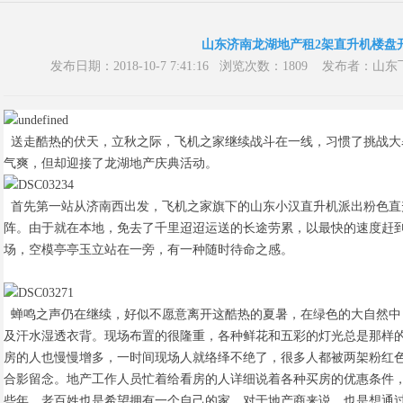
山东济南龙湖地产租2架直升机楼盘
发布日期：2018-10-7 7:41:16 浏览次数：1809 发布
送走酷热的伏天，立秋之际，飞机之家继续战斗在一线，习惯了挑战大
气爽，但却迎接了龙湖地产庆典活动。
首先第一站从济南西出发，飞机之家旗下的山东小汉直升机派出粉色直升
阵。由于就在本地，免去了千里迢迢运送的长途劳累，以最快的速度赶
场，空模亭亭玉立站在一旁，有一种随时待命之感。
蝉鸣之声仍在继续，好似不愿意离开这酷热的夏暑，在绿色的大自然中
及汗水湿透衣背。现场布置的很隆重，各种鲜花和五彩的灯光总是那样
房的人也慢慢增多，一时间现场人就络绎不绝了，很多人都被两架粉红
合影留念。地产工作人员忙着给看房的人详细说着各种买房的优惠条件
些年，老百姓也是希望拥有一个自己的家，对于地产商来说，也是想通