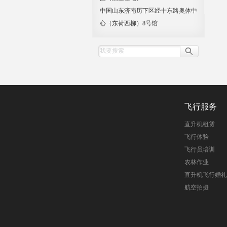
中国山东济南历下区经十东路奥体中
心（东荷西柳）8号馆
飞行服务
直升机租赁
飞行体验
飞行员培训
农林作业
直升机飞行婚礼
航空拍摄