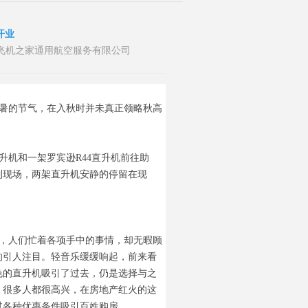
开业
者：山东飞机之家通用航空服务有限公司
暑的节气，在入秋时并未真正领略秋高
机和一架罗宾逊R44直升机前往助
到现场，两架直升机安静的停留在现
，人们忙着各项手中的事情，却无暇顾
的引人注目。轻音乐缓缓响起，前来看
色的直升机吸引了过去，仍是选择与之
，很多人都很高兴，在房地产红火的这
过各种优惠条件吸引百姓购房。