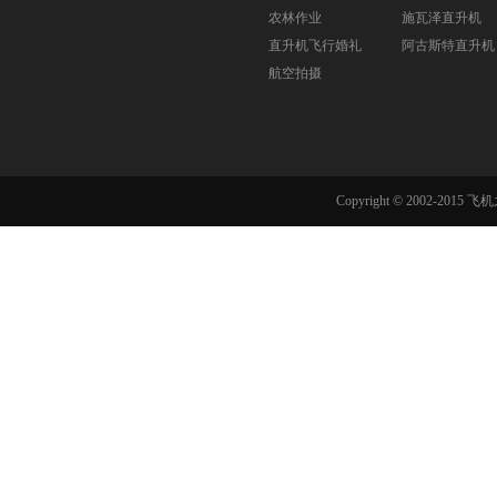
农林作业
施瓦泽直升机
直升机飞行婚礼
阿古斯特直升机
航空拍摄
Copyright © 2002-201