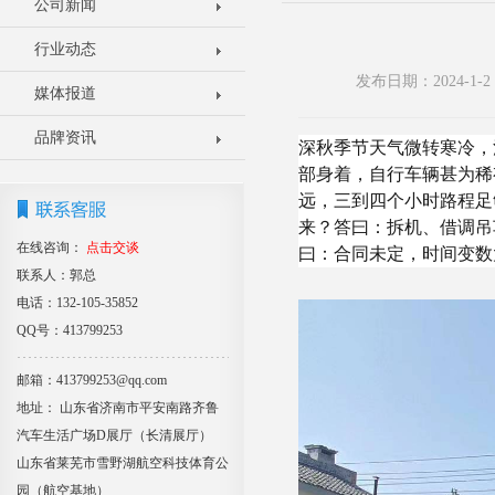
公司新闻
行业动态
发布日期：2024-1
媒体报道
品牌资讯
深秋季节天气微转寒冷，
部身着，自行车辆甚为稀
远，三到四个小时路程足
来？答曰：拆机、借调吊
在线咨询：
点击交谈
曰：合同未定，时间变数
联系人：郭总
电话：132-105-35852
QQ号：413799253
邮箱：413799253@qq.com
地址： 山东省济南市平安南路齐鲁
汽车生活广场D展厅（长清展厅）
山东省莱芜市雪野湖航空科技体育公
园（航空基地）